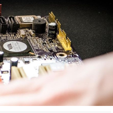
 en matière d'achats inclusifs
n
nnalisés
otre croissance »
elles, dédiées au développement commercial
s services de networking
e de nouvelles activités
re pour vos projets de développement