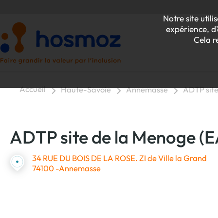
Notre site uti
expérience, d’
Cela r
Accueil
Haute-Savoie
Annemasse
ADTP site
P
ADTP site de la Menoge (E
Z
34 RUE DU BOIS DE LA ROSE. ZI de Ville la Grand
74100 -Annemasse