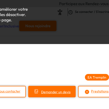
Participez aux Rendez-vous de l'Inclusion
améliorer votre
Se connecter / S'inscrire
les désactiver.
 page.
n'Inclusive
Nous rejoindre
e
s & responsables"
our chaque projet d'achat
EA Tremplin
le
ous contacter
Prestations
Demander un devis
s
iliser autour de vos achats inclusifs