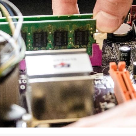
La promotion de vos engagements
Cultiver son réseau
Le Club Partenaires
Je communique
Votre visibilité on-line clé en mai
Vos kits de communication perso
Je vends
Votre boîte à outils « accélérez v
J'améliore mes pratiques
Vos formations 100% opérationn
Votre centre de ressources et vo
Je restructure ou je développ
Votre accompagnement sur-mesu