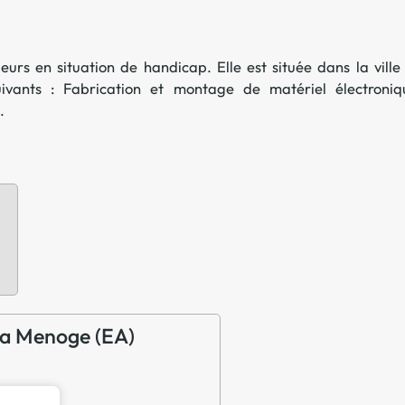
Offre spéciale Groupement
Vos services enrichis
eurs en situation de handicap. Elle est située dans la ville
uivants :
Fabrication et montage de matériel électroniq
.
 la Menoge (EA)