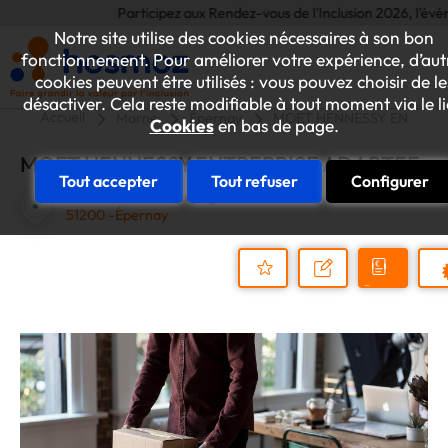
Participez aux Rendez-vous de l'Inclusion 2026, l'événeme
Notre site utilise des cookies nécessaires à son bon
fonctionnement. Pour améliorer votre expérience, d’aut
cookies peuvent être utilisés : vous pouvez choisir de le
désactiver. Cela reste modifiable à tout moment via le l
Accueil
Marne
Épernay
MOET HENNESSY ENTREP
Cookies
en bas de page.
MOET HENNESSY ENTREPRISE ADAPTEE
Tout accepter
Tout refuser
Configurer
30 avenue de Champagne
51200 -Épernay
Demander
Nous
P
un
contacter
Ajouter
devis
au
dossier