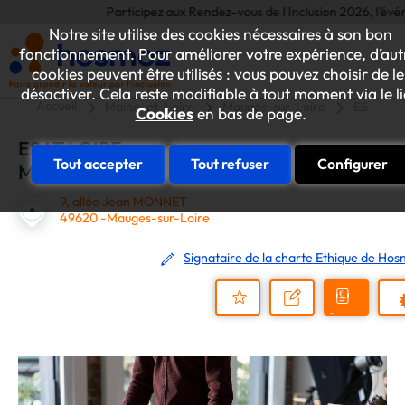
Participez aux Rendez-vous de l'Inclusion 2026, l'événemen
Notre site utilise des cookies nécessaires à son bon
fonctionnement. Pour améliorer votre expérience, d’aut
cookies peuvent être utilisés : vous pouvez choisir de le
désactiver. Cela reste modifiable à tout moment via le l
Accueil
Maine-et-Loire
Mauges-sur-Loire
ESAT LO
Cookies
en bas de page.
ESAT LOIRE
Tout accepter
Tout refuser
Configurer
MAUGES
9, allée Jean MONNET
49620 -Mauges-sur-Loire
Signataire de la charte Ethique de Ho
Demander
Nous
P
un
contacter
Ajouter
devis
au
dossier