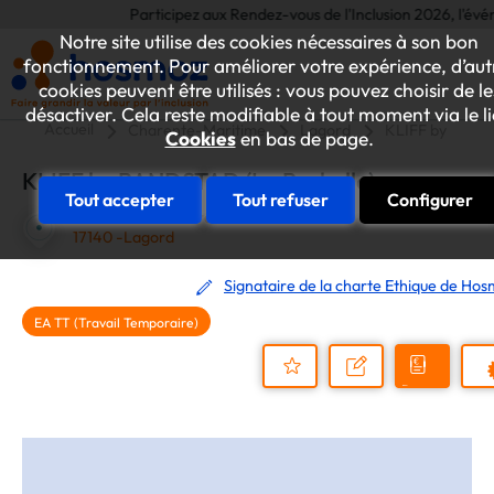
Participez aux Rendez-vous de l'Inclusion 2026, l'événem
Notre site utilise des cookies nécessaires à son bon
fonctionnement. Pour améliorer votre expérience, d’aut
cookies peuvent être utilisés : vous pouvez choisir de le
désactiver. Cela reste modifiable à tout moment via le l
Accueil
Charente-Maritime
Lagord
KLIFF by RANDS
Cookies
en bas de page.
KLIFF by RANDSTAD (La Rochelle)
Tout accepter
Tout refuser
Configurer
7 Rue du Bois d'Hure
17140 -Lagord
Signataire de la charte Ethique de Ho
EA TT (Travail Temporaire)
Demander
Nous
P
un
contacter
Ajouter
devis
au
dossier