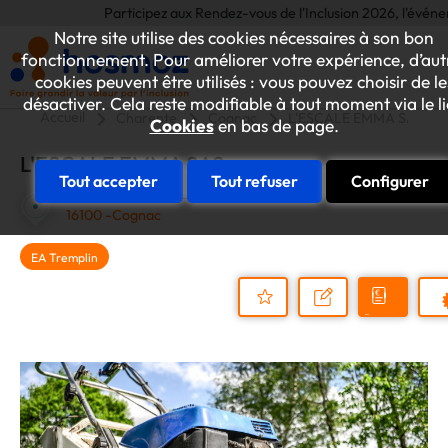
Participez aux Rendez-vous de l'Inclusion 2026, l'événement
Notre site utilise des cookies nécessaires à son bon
fonctionnement. Pour améliorer votre expérience, d’aut
cookies peuvent être utilisés : vous pouvez choisir de le
désactiver. Cela reste modifiable à tout moment via le l
Accueil
Charente
Cognac
L'ESCALE EMMA SAS
Cookies
en bas de page.
L'ESCALE EMMA SAS
Tout accepter
Tout refuser
Configurer
58 rue Basse Saint-Martin
16100 -Cognac
EA Tremplin
Demander
Nous
P
un
contacter
Ajouter
devis
au
dossier