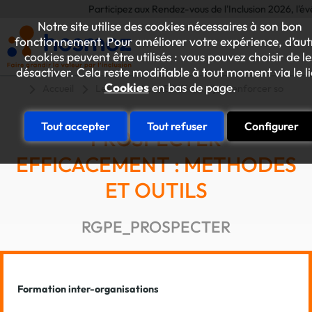
Participez aux Rendez-vous de l'Inclusion 2026, l'événe
Notre site utilise des cookies nécessaires à son bon
fonctionnement. Pour améliorer votre expérience, d’aut
cookies peuvent être utilisés : vous pouvez choisir de le
désactiver. Cela reste modifiable à tout moment via le l
Cookies
en bas de page.
Accueil
Les formations ESAT-EA
Renforcer son dév
Tout accepter
Tout refuser
Configurer
PROSPECTER
EFFICACEMENT : METHODES
ET OUTILS
RGPE_PROSPECTER
Formation inter-organisations