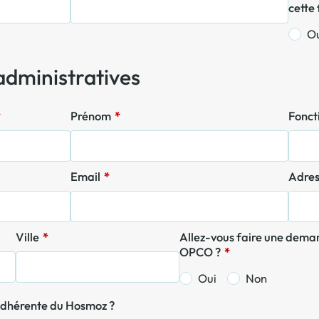
cette
O
administratives
*
Prénom
*
Fonc
Email
*
Adre
Ville
*
Allez-vous faire une demande de financement auprès de votre
OPCO ?
*
Oui
Non
 adhérente du Hosmoz ?