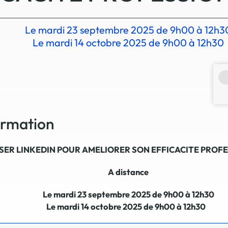
La promotion de vos engagements
Le mardi 23 septembre 2025 de 9h00 à 12h3
Cultiver son réseau
Le mardi 14 octobre 2025 de 9h00 à 12h30
Le Club Partenaires
Je communique
Votre visibilité on-line clé en mai
Vos kits de communication perso
formation
Je vends
Votre boîte à outils « accélérez v
ISER LINKEDIN POUR AMELIORER SON EFFICACITE PROF
J'améliore mes pratiques
A distance
Vos formations 100% opérationn
Votre centre de ressources et vo
Le mardi 23 septembre 2025 de 9h00 à 12h30
Je restructure ou je développ
Le mardi 14 octobre 2025 de 9h00 à 12h30
Votre accompagnement sur-mesu