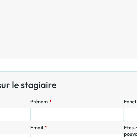
Offre spéciale Groupement
Vos services enrichis
ur le stagiaire
Prénom
*
Fonc
Email
*
Etes-vous dans une situation de handicap
pouva