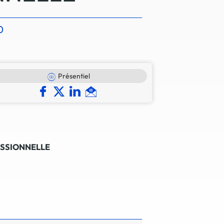
 en matière d'achats inclusifs
0
Présentiel
n
nnalisés
otre croissance »
ESSIONNELLE
elles, dédiées au développement commercial
s services de networking
e de nouvelles activités
re pour vos projets de développement