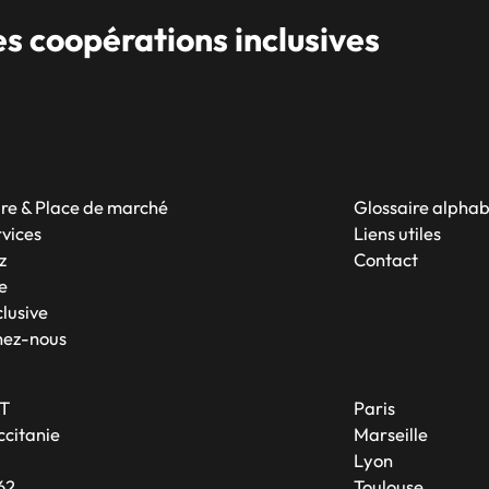
 coopérations inclusives
re & Place de marché
Glossaire alpha
rvices
Liens utiles
z
Contact
e
lusive
nez-nous
T
Paris
citanie
Marseille
A
Lyon
62
Toulouse