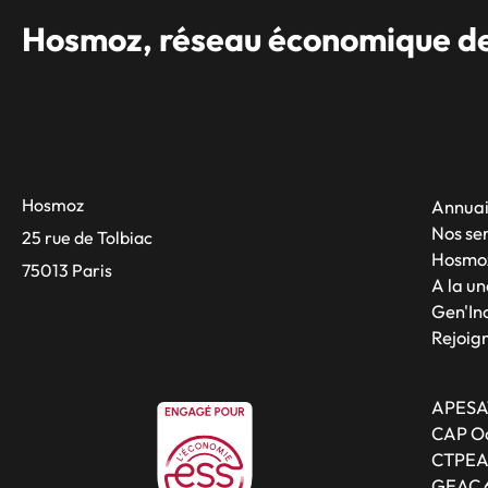
Hosmoz, réseau économique des
Hosmoz
Annuai
Nos se
25 rue de Tolbiac
Hosmo
75013 Paris
A la un
Gen'Inc
Rejoig
APESA
CAP Oc
CTPE
GEAC 