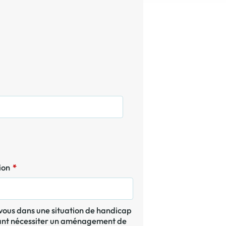
tion
*
nt nécessiter un aménagement de