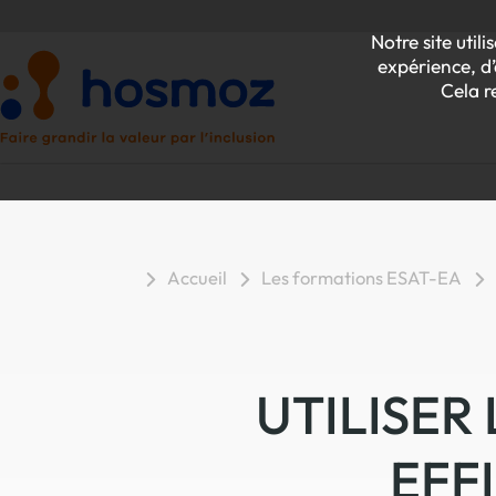
Notre site uti
expérience, d’
Cela r
Accueil
Les formations ESAT-EA
P
Z
UTILISER
EFF