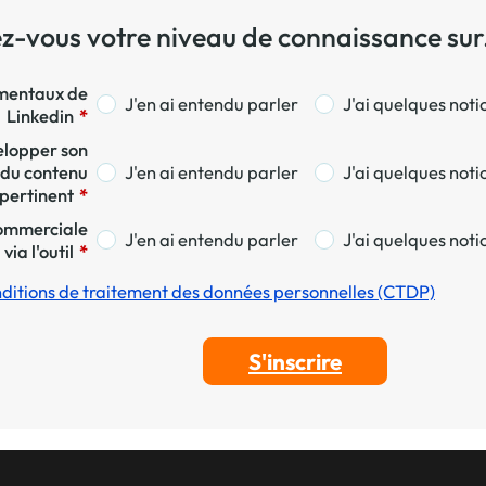
vous votre niveau de connaissance sur.
J'en ai entendu parler
J'ai quelques noti
Linkedin
*
J'en ai entendu parler
J'ai quelques noti
 du contenu
pertinent
*
J'en ai entendu parler
J'ai quelques noti
via l'outil
*
ditions de traitement des données personnelles (CTDP)