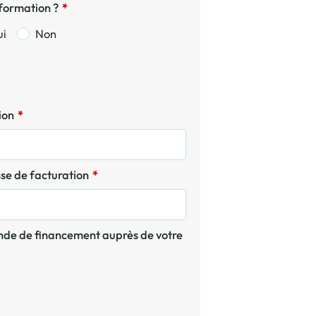
 formation ?
*
ui
Non
tion
*
sse de facturation
*