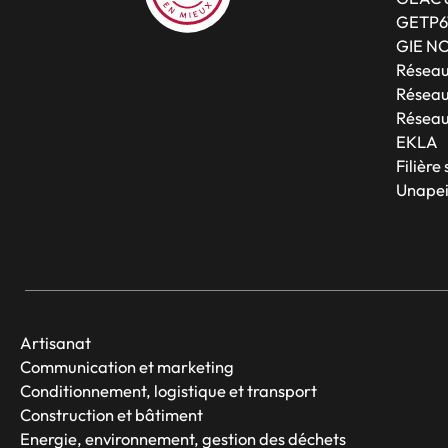
GETP6
GIE N
Résea
Réseau
Réseau
EKLA
Filière
Unapei
Artisanat
Communication et marketing
Conditionnement, logistique et transport
Construction et bâtiment
Energie, environnement, gestion des déchets