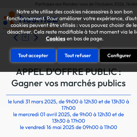
Participez aux Rendez-vous de l'Inclusion 2026, l'événemen
Notre site utilise des cookies nécessaires à son bon
fonctionnement. Pour améliorer votre expérience, d’aut
cookies peuvent être utilisés : vous pouvez choisir de le
désactiver. Cela reste modifiable à tout moment via le l
Cookies
en bas de page.
Accueil
Les formations ESAT-EA
Investir les marchés
Tout accepter
Tout refuser
Configurer
APPEL D'OFFRE PUBLIC :
Gagner vos marchés publics
le lundi 31 mars 2025, de 9h00 à 12h30 et de 13h30 à
17h00
le mercredi 01 avril 2025, de 9h00 à 12h30 et de
13h30 à 17h00
le vendredi 16 mai 2025 de 09h00 à 11h00