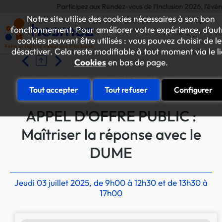
Participez aux Rendez-vous de l'Inclusion 2026, l'événeme
Notre site utilise des cookies nécessaires à son bon
fonctionnement. Pour améliorer votre expérience, d’aut
cookies peuvent être utilisés : vous pouvez choisir de le
désactiver. Cela reste modifiable à tout moment via le l
Cookies
en bas de page.
Accueil
Les formations ESAT-EA
Investir les marchés
Tout accepter
Tout refuser
Configurer
APPEL D'OFFRE PUBLIC :
Maîtriser la réponse avec le
DUME
Jeudi 03 juillet 2025, de 9h00 à 12h30 et de 13h30 à
17h00