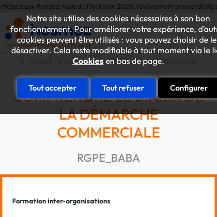
icipez aux Rendez-vous de l'Inclusion 2026, l'événement annuel dédié aux i
Notre site utilise des cookies nécessaires à son bon
fonctionnement. Pour améliorer votre expérience, d’aut
cookies peuvent être utilisés : vous pouvez choisir de le
désactiver. Cela reste modifiable à tout moment via le l
Cookies
en bas de page.
Accueil
Les formations ESAT-EA
Définir son offre de
Tout accepter
Tout refuser
Configurer
COMPRENDRE LE B.A.BA DE
LA DÉMARCHE
COMMERCIALE
RGPE_BABA
Formation inter-organisations