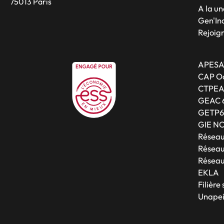
75013 Paris
A la un
Gen'Inc
Rejoig
APESA
CAP Oc
CTPE
GEAC 
GETP6
GIE N
Résea
Réseau
Réseau
EKLA
Filière
Unapei