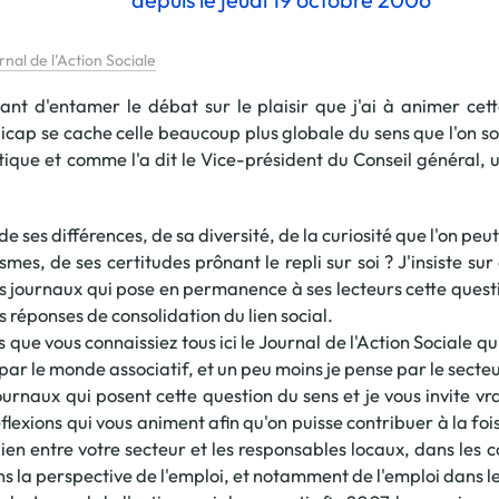
La promotion de vos engagements
nal de l’Action Sociale
Cultiver son réseau
Le Club Partenaires
nt d'entamer le débat sur le plaisir que j'ai à animer cett
dicap se cache celle beaucoup plus globale du sens que l'on s
que et comme l'a dit le Vice-président du Conseil général, 
Je communique
Votre visibilité on-line clé en mai
e ses différences, de sa diversité, de la curiosité que l'on pe
Vos kits de communication perso
mes, de ses certitudes prônant le repli sur soi ? J'insiste su
Je vends
es journaux qui pose en permanence à ses lecteurs cette questio
Votre boîte à outils « accélérez v
es réponses de consolidation du lien social.
s que vous connaissiez tous ici le Journal de l'Action Sociale q
J'améliore mes pratiques
e par le monde associatif, et un peu moins je pense par le secte
Vos formations 100% opérationn
journaux qui posent cette question du sens et je vous invite 
Votre centre de ressources et vo
éflexions qui vous animent afin qu'on puisse contribuer à la fois 
Je restructure ou je développ
ien entre votre secteur et les responsables locaux, dans les co
la perspective de l'emploi, et notamment de l'emploi dans les 
Votre accompagnement sur-mesu