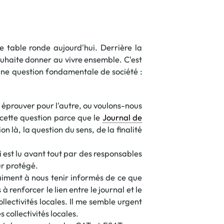
 en matière d'achats inclusifs
e table ronde aujourd'hui. Derrière la
ouhaite donner au vivre ensemble. C'est
une question fondamentale de société :
n
ut éprouver pour l'autre, ou voulons-nous
nnalisés
r cette question parce que le
Journal de
n là, la question du sens, de la finalité
otre croissance »
ui est lu avant tout par des responsables
ur protégé.
elles, dédiées au développement commercial
vraiment à nous tenir informés de ce que
s services de networking
à renforcer le lien entre le journal et le
e de nouvelles activités
llectivités locales. Il me semble urgent
collectivités locales.
re pour vos projets de développement