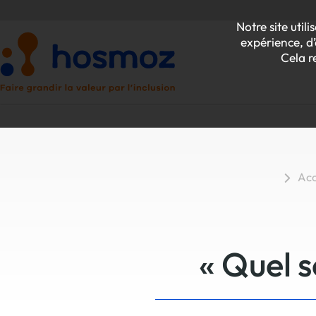
Notre site uti
expérience, d’
Cela r
Acc
P
Z
« Quel 