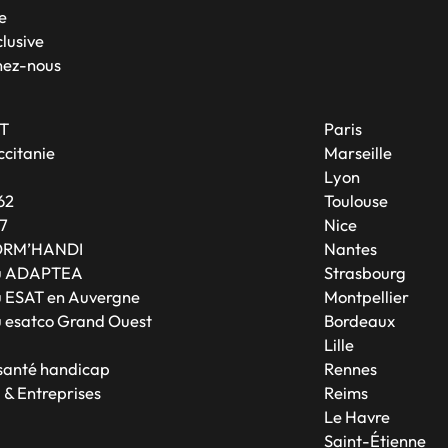
e
lusive
nez-nous
T
Paris
citanie
Marseille
A
Lyon
62
Toulouse
7
Nice
ORM’HANDI
Nantes
u ADAPTEA
Strasbourg
 ESAT en Auvergne
Montpellier
 esatco Grand Ouest
Bordeaux
Lille
 santé handicap
Rennes
 & Entreprises
Reims
Le Havre
Saint-Étienne