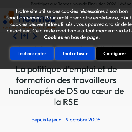
Participez aux Rendez-vous de l'Inclusion 2026, l'événement 
Notre site utilise des cookies nécessaires à son bon
fonctionnement. Pour améliorer votre expérience, d’aut
cookies peuvent être utilisés : vous pouvez choisir de le
désactiver. Cela reste modifiable à tout moment via le l
Cookies
en bas de page.
Accueil
Du concept au concret : emploi et handicap
Tout accepter
Tout refuser
Configurer
La politique d'emploi et de
formation des travailleurs
handicapés de DS au cœur de
la RSE
depuis le jeudi 19 octobre 2006