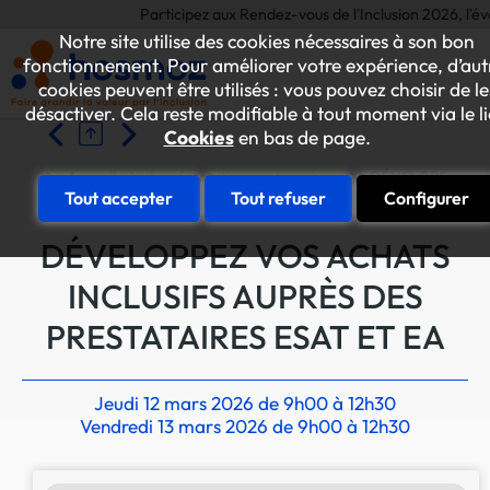
Participez aux Rendez-vous de l'Inclusion 2026, l'événem
Notre site utilise des cookies nécessaires à son bon
fonctionnement. Pour améliorer votre expérience, d’aut
cookies peuvent être utilisés : vous pouvez choisir de le
désactiver. Cela reste modifiable à tout moment via le l
Cookies
en bas de page.
Accueil
Les formations entreprises
DÉVELOPPEZ VOS
Tout accepter
Tout refuser
Configurer
DÉVELOPPEZ VOS ACHATS
INCLUSIFS AUPRÈS DES
PRESTATAIRES ESAT ET EA
Jeudi 12 mars 2026 de 9h00 à 12h30
Vendredi 13 mars 2026 de 9h00 à 12h30