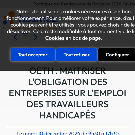
Participez aux Rendez-vous de l'Inclusion 2026, l'événemen
Notre site utilise des cookies nécessaires à son bon
fonctionnement. Pour améliorer votre expérience, d’aut
cookies peuvent être utilisés : vous pouvez choisir de le
désactiver. Cela reste modifiable à tout moment via le l
Cookies
en bas de page.
Accueil
Les formations ESAT-EA
Accompagner l'entr
Tout accepter
Tout refuser
Configurer
OETH : MAITRISER
L'OBLIGATION DES
ENTREPRISES SUR L'EMPLOI
DES TRAVAILLEURS
HANDICAPÉS
Le mardi 10 décembre 2024 de 9h30 à 17h30