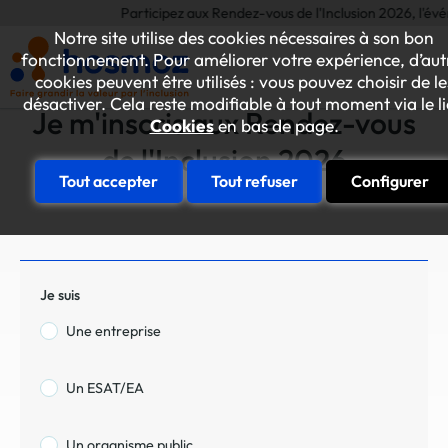
Participez aux Rendez-vous de l'Inclusion 2026, l'événe
Notre site utilise des cookies nécessaires à son bon
fonctionnement. Pour améliorer votre expérience, d’aut
cookies peuvent être utilisés : vous pouvez choisir de le
désactiver. Cela reste modifiable à tout moment via le l
Je m'inscris aux Rendez-vous
Cookies
en bas de page.
de l'Inclusion 2026
Tout accepter
Tout refuser
Configurer
Je suis
Une entreprise
Un ESAT/EA
Un organisme public