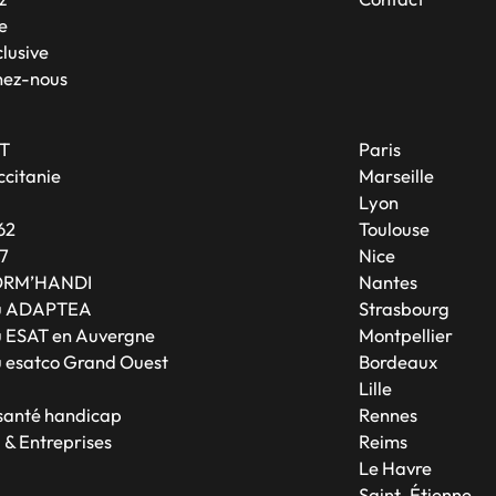
Offre spéciale Groupement
e
Vos services enrichis
lusive
nez-nous
T
Paris
citanie
Marseille
A
Lyon
62
Toulouse
7
Nice
ORM’HANDI
Nantes
u ADAPTEA
Strasbourg
 ESAT en Auvergne
Montpellier
 esatco Grand Ouest
Bordeaux
Lille
 santé handicap
Rennes
 & Entreprises
Reims
Le Havre
Saint-Étienne