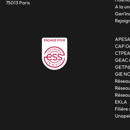
75013 Paris
A la un
Gen'Inc
Rejoig
APESA
CAP Oc
CTPE
GEAC 
GETP6
GIE N
Résea
Réseau
Réseau
EKLA
Filière
Unapei