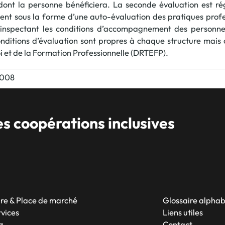
t la personne bénéficiera. La seconde évaluation est régle
La promotion de vos engagements
ment sous la forme d’une auto-évaluation des pratiques profes
 inspectant les conditions d’accompagnement des personne
Cultiver son réseau
nditions d’évaluation sont propres à chaque structure mais 
Le Club Partenaires
i et de la Formation Professionnelle (DRTEFP).
2008
Je communique
Votre visibilité on-line clé en mai
Vos kits de communication perso
 coopérations inclusives
Je vends
Votre boîte à outils « accélérez v
J'améliore mes pratiques
Vos formations 100% opérationn
Votre centre de ressources et vo
re & Place de marché
Glossaire alpha
Je restructure ou je développ
rvices
Liens utiles
Votre accompagnement sur-mesu
z
Contact