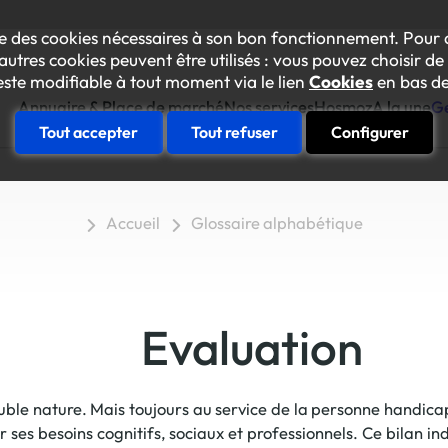
lise des cookies nécessaires à son bon fonctionnement. Pour 
autres cookies peuvent être utilisés : vous pouvez choisir de 
este modifiable à tout moment via le lien
Cookies
en bas de
Annuaire & Place de marché
Nos services
Hosmoz
A la une
Ge
Tout accepter
Tout refuser
Configurer
Construire sa feuille de rout
Accueil
Glossaire alphabétique
Votre diagnostic "achats inclusif
Se faire accompagner
anorama des prestataires inclusifs
Une équipe conseil à vos côtés p
oom sur les ESAT et Entreprises Adaptées
Essaimer en interne
Evaluation
L’Académie des achats inclusifs
Amélioration continue responsab
La plateforme des achats inclusif
Le collectif Gen’Inlusive
ouble nature. Mais toujours au service de la personne handic
Des événements internes pour mob
r ses besoins cognitifs, sociaux et professionnels. Ce bilan ind
Faire connaître