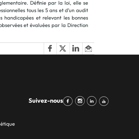
mentaire. Définie par la loi, elle se
 en matière d'achats inclusifs
sionnelles tous les 5 ans et d’un audit
s handicapées et relevant les bonnes
observées et évaluées par la Direction
n
nnalisés
otre croissance »
Suivez-nous
elles, dédiées au développement commercial
s services de networking
bétique
e de nouvelles activités
re pour vos projets de développement