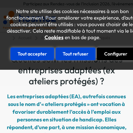
Participez aux Rendez-vous de l'Inclusion 2026, l'événement annue
Notre site utilise des cookies nécessaires à son bon
fonctionnement. Pour améliorer votre expérience, d’aut
cookies peuvent être utilisés : vous pouvez choisir de le
désactiver. Cela reste modifiable à tout moment via le l
Cookies
en bas de page.
Accueil
A la une
Articles et communiqués
Tout accepter
Tout refuser
Configurer
Quelles sont les missions des
entreprises adaptées (ex
ateliers protégés) ?
Les entreprises adaptées (EA), autrefois connues
sous le nom d’« ateliers protégés » ont vocation à
favoriser durablement l’accès à l’emploi aux
personnes en situation de handicap. Elles
répondent, d’une part, à une mission économique,