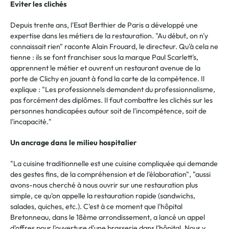
Eviter les clichés
Depuis trente ans, l'Esat Berthier de Paris a développé une
expertise dans les métiers de la restauration. "Au début, on n'y
connaissait rien" raconte Alain Frouard, le directeur. Qu'à cela ne
tienne : ils se font franchiser sous la marque Paul Scarlett's,
apprennent le métier et ouvrent un restaurant avenue de la
porte de Clichy en jouant à fond la carte de la compétence. Il
explique : "Les professionnels demandent du professionnalisme,
pas forcément des diplômes. Il faut combattre les clichés sur les
personnes handicapées autour soit de l'incompétence, soit de
l'incapacité."
Un ancrage dans le milieu hospitalier
"La cuisine traditionnelle est une cuisine compliquée qui demande
des gestes fins, de la compréhension et de l'élaboration", "aussi
avons-nous cherché à nous ouvrir sur une restauration plus
simple, ce qu'on appelle la restauration rapide (sandwichs,
salades, quiches, etc.). C'est à ce moment que l'hôpital
Bretonneau, dans le 18ème arrondissement, a lancé un appel
d'offres pour l'ouverture d'une brasserie dans l'hôpital. Nous y