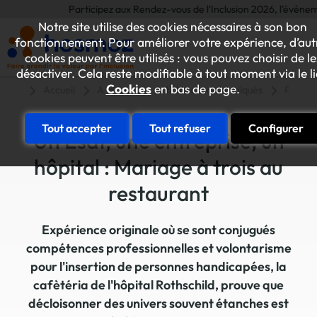
Participez aux Rendez-vous de l'Inclusion 2026, l'événement a
Notre site utilise des cookies nécessaires à son bon
fonctionnement. Pour améliorer votre expérience, d’aut
cookies peuvent être utilisés : vous pouvez choisir de le
désactiver. Cela reste modifiable à tout moment via le l
Cookies
en bas de page.
Accueil
A la une
Articles et communiqués
Partena
Tout accepter
Tout refuser
Configurer
Un Esat, une entreprise, un
hôpital : Mariage à trois au
restaurant
Expérience originale où se sont conjugués
compétences professionnelles et volontarisme
pour l'insertion de personnes handicapées, la
cafètéria de l'hôpital Rothschild, prouve que
décloisonner des univers souvent étanches est