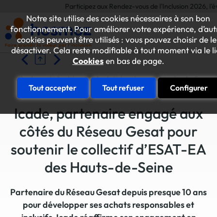
Participez aux Rendez-vous de l'Inclusion 2026, l'évén
Notre site utilise des cookies nécessaires à son bon
fonctionnement. Pour améliorer votre expérience, d’aut
cookies peuvent être utilisés : vous pouvez choisir de le
désactiver. Cela reste modifiable à tout moment via le l
Cookies
en bas de page.
Accueil
A la une
Articles et communiqués
Partena
Tout accepter
Tout refuser
Configurer
Icade, partenaire engagé aux
côtés du Réseau Gesat pour
soutenir le collectif d’ESAT-EA
des Hauts-de-Seine
Partenaire du Réseau Gesat depuis presque 10 ans
pour développer ses achats responsables et