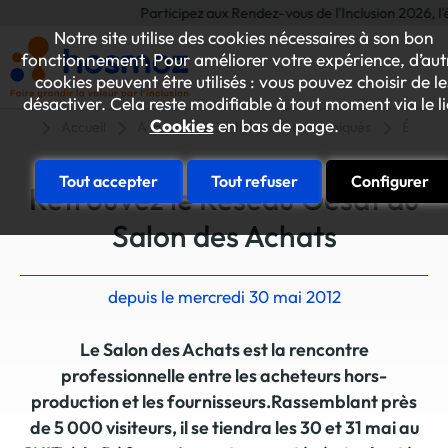
Participez aux Rendez-vous de l'Inclusion 2026, l'év
Notre site utilise des cookies nécessaires à son bon
fonctionnement. Pour améliorer votre expérience, d’aut
cookies peuvent être utilisés : vous pouvez choisir de le
désactiver. Cela reste modifiable à tout moment via le l
Cookies
en bas de page.
Accueil
A la une
Articles et communiqués
Événe
Tout accepter
Tout refuser
Configurer
Retrouvez le Réseau Gesat au
Salon des Achats
depuis le mercredi 30 mai 2012
Le Salon des Achats est la rencontre
professionnelle entre les acheteurs hors-
production et les fournisseurs.Rassemblant près
de 5 000 visiteurs, il se tiendra les 30 et 31 mai au