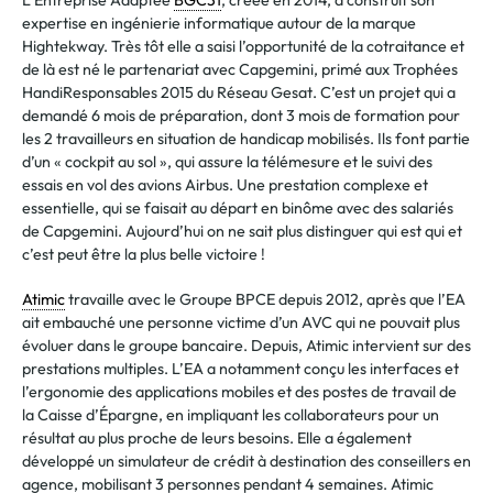
L’Entreprise Adaptée
BGC31
, créée en 2014, a construit son
expertise en ingénierie informatique autour de la marque
Hightekway. Très tôt elle a saisi l’opportunité de la cotraitance et
de là est né le partenariat avec Capgemini, primé aux Trophées
HandiResponsables 2015 du Réseau Gesat. C’est un projet qui a
demandé 6 mois de préparation, dont 3 mois de formation pour
les 2 travailleurs en situation de handicap mobilisés. Ils font partie
d’un « cockpit au sol », qui assure la télémesure et le suivi des
essais en vol des avions Airbus. Une prestation complexe et
essentielle, qui se faisait au départ en binôme avec des salariés
de Capgemini. Aujourd’hui on ne sait plus distinguer qui est qui et
c’est peut être la plus belle victoire !
Atimic
travaille avec le Groupe BPCE depuis 2012, après que l’EA
ait embauché une personne victime d’un AVC qui ne pouvait plus
évoluer dans le groupe bancaire. Depuis, Atimic intervient sur des
prestations multiples. L’EA a notamment conçu les interfaces et
l’ergonomie des applications mobiles et des postes de travail de
la Caisse d’Épargne, en impliquant les collaborateurs pour un
résultat au plus proche de leurs besoins. Elle a également
développé un simulateur de crédit à destination des conseillers en
agence, mobilisant 3 personnes pendant 4 semaines. Atimic