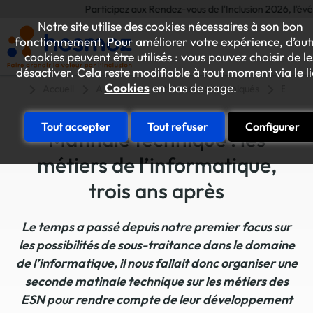
Participez aux Rendez-vous de l'Inclusion 2026, l'événem
Notre site utilise des cookies nécessaires à son bon
fonctionnement. Pour améliorer votre expérience, d’aut
cookies peuvent être utilisés : vous pouvez choisir de le
désactiver. Cela reste modifiable à tout moment via le l
Cookies
en bas de page.
Accueil
A la une
Articles et communiqués
ESAT-E
Tout accepter
Tout refuser
Configurer
Matinale technique : les
métiers de l’informatique,
trois ans après
Le temps a passé depuis notre premier focus sur
les possibilités de sous-traitance dans le domaine
de l’informatique, il nous fallait donc organiser une
seconde matinale technique sur les métiers des
ESN pour rendre compte de leur développement