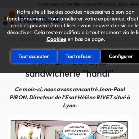
Participez aux Rendez-vous de l'Inclusion 2026, l'événem
Notre site utilise des cookies nécessaires à son bon
fonctionnement. Pour améliorer votre expérience, d’aut
cookies peuvent être utilisés : vous pouvez choisir de le
désactiver. Cela reste modifiable à tout moment via le l
Cookies
en bas de page.
Accueil
A la une
Articles et communiqués
ESAT-E
Tout accepter
Tout refuser
Configurer
MAX'SAVEURS, la
sandwicherie "handi"
Ce mois-ci, nous avons rencontré Jean-Paul
PIRON,
Directeur de l’Esat Hélène RIVET situé à
Lyon.