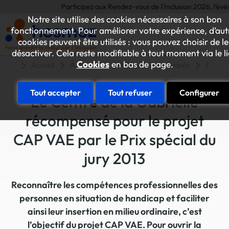
Participez aux Rendez-vous de l'Inclusion 2026, l'événeme
Notre site utilise des cookies nécessaires à son bon
fonctionnement. Pour améliorer votre expérience, d’aut
cookies peuvent être utilisés : vous pouvez choisir de le
désactiver. Cela reste modifiable à tout moment via le l
Cookies
en bas de page.
Accueil
A la une
Articles et communiqués
ESAT-E
Tout accepter
Tout refuser
Configurer
Le Centre de la Gabrielle
récompensé pour le projet
CAP VAE par le Prix spécial du
jury 2013
Reconnaître les compétences professionnelles des
personnes en situation de handicap et faciliter
ainsi leur insertion en milieu ordinaire, c’est
l’objectif du projet CAP VAE. Pour ouvrir la