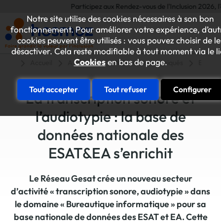
Participez aux Rendez-vous de l'Inclusion 2026, l'é
Notre site utilise des cookies nécessaires à son bon
fonctionnement. Pour améliorer votre expérience, d’aut
cookies peuvent être utilisés : vous pouvez choisir de le
désactiver. Cela reste modifiable à tout moment via le l
Cookies
en bas de page.
Accueil
A la une
Articles et communiqués
ESAT-E
Tout accepter
Tout refuser
Configurer
La transcription sonore et
l’audiotypie : la base de
données nationale des
ESAT&EA s’enrichit
Le Réseau Gesat crée un nouveau secteur
d’activité « transcription sonore, audiotypie » dans
le domaine « Bureautique informatique » pour sa
base nationale de données des ESAT et EA. Cette