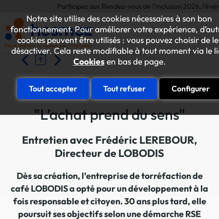
Participez aux Rendez-vous de l'Inclusion 2026, l'événement
Notre site utilise des cookies nécessaires à son bon
fonctionnement. Pour améliorer votre expérience, d’aut
cookies peuvent être utilisés : vous pouvez choisir de le
désactiver. Cela reste modifiable à tout moment via le l
Cookies
en bas de page.
Accueil
A la une
Articles et communiqués
ESAT-E
Tout accepter
Tout refuser
Configurer
"L’achat prend du sens"
Entretien avec Frédéric LEREBOUR,
Directeur de LOBODIS
Dès sa création, l’entreprise de torréfaction de
café LOBODIS a opté pour un développement à la
fois responsable et citoyen. 30 ans plus tard, elle
poursuit ses objectifs selon une démarche RSE