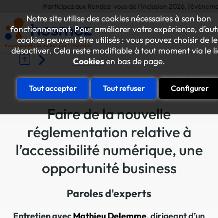
Participez aux Rendez-vous de l'Inclusion 2026, l'événement ann
Notre site utilise des cookies nécessaires à son bon
fonctionnement. Pour améliorer votre expérience, d’aut
cookies peuvent être utilisés : vous pouvez choisir de le
désactiver. Cela reste modifiable à tout moment via le l
Cookies
en bas de page.
Accueil
A la une
Articles et communiqués
ESAT-E
Tout accepter
Tout refuser
Configurer
Faire de la nouvelle
réglementation relative à
l’accessibilité numérique, une
opportunité business
Paroles d'experts
Entretien avec
Mathieu Delemme
, dirigeant d’un