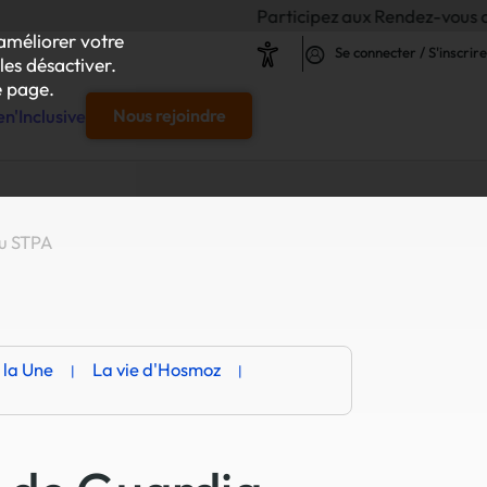
Participez aux Rendez-vous de l'Inclusi
améliorer votre
Se connecter / S'inscrire
les désactiver.
 page.
n'Inclusive
Nous rejoindre
e
du STPA
s & responsables"
our chaque projet d'achat
 la Une
La vie d'Hosmoz
le
s
iliser autour de vos achats inclusifs