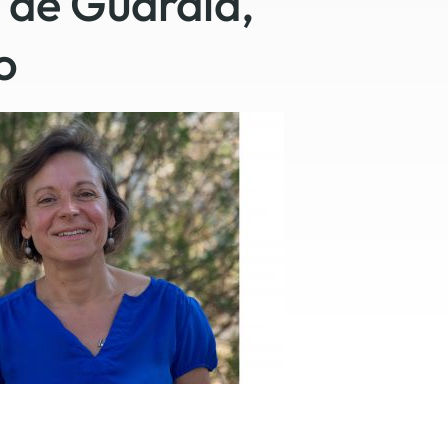
 de Guardia,
 en matière d'achats inclusifs
o
n
nnalisés
otre croissance »
elles, dédiées au développement commercial
s services de networking
e de nouvelles activités
re pour vos projets de développement