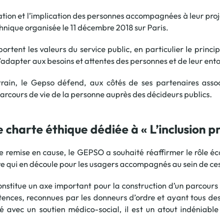
Offre spéciale Groupement
tion et l’implication des personnes accompagnées à leur proje
Vos services enrichis
hnique organisée le 11 décembre 2018 sur Paris.
rtent les valeurs du service public, en particulier le princi
’adapter aux besoins et attentes des personnes et de leur ent
rrain, le Gepso défend, aux côtés de ses partenaires associ
arcours de vie de la personne auprès des décideurs publics.
 charte éthique dédiée à « L’inclusion p
le remise en cause, le GEPSO a souhaité réaffirmer le rôle 
sive qui en découle pour les usagers accompagnés au sein de ces
titue un axe important pour la construction d’un parcours p
ences, reconnues par les donneurs d’ordre et ayant tous de
lé avec un soutien médico-social, il est un atout indéniable