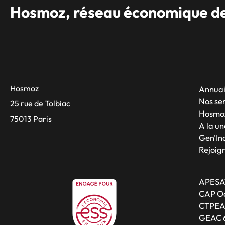
Hosmoz, réseau économique des
Hosmoz
Annuai
Nos se
25 rue de Tolbiac
Hosmo
75013 Paris
A la un
Gen'Inc
Rejoig
APESA
CAP Oc
CTPE
GEAC 