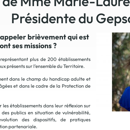
w de Mme Marie-Laure
La promotion de vos engagements
Présidente du Geps
Cultiver son réseau
Le Club Partenaires
rappeler brièvement qui est
ont ses missions ?
Je communique
Votre visibilité on-line clé en mai
 représentant plus de 200 établissements
Vos kits de communication perso
ux présents sur l’ensemble du Territoire.
Je vends
lement dans le champ du handicap adulte et
Votre boîte à outils « accélérez v
âgées et dans le cadre de la Protection de
J'améliore mes pratiques
Vos formations 100% opérationn
r les établissements dans leur réflexion sur
Votre centre de ressources et vo
es publics en situation de vulnérabilité,
Je restructure ou je développ
olution des dispositifs, de pratiques
Votre accompagnement sur-mesu
tion partenariale.