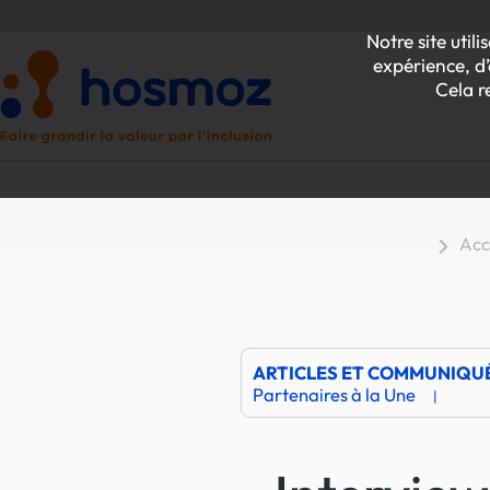
Notre site uti
expérience, d’
Cela r
Acc
P
Z
ARTICLES ET COMMUNIQU
Partenaires à la Une