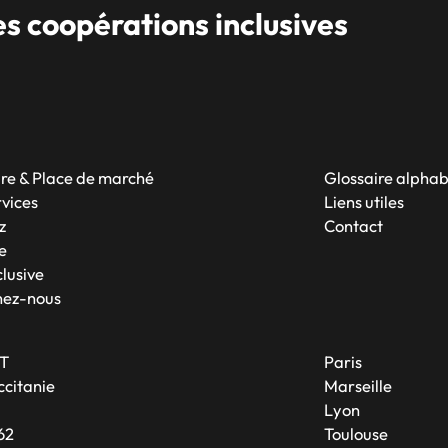
 coopérations inclusives
re & Place de marché
Glossaire alpha
rvices
Liens utiles
z
Contact
e
lusive
nez-nous
T
Paris
citanie
Marseille
A
Lyon
62
Toulouse