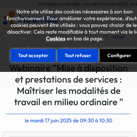
Participez aux Rendez-vous de l'Inclusion 2026, l'événe
Notre site utilise des cookies nécessaires à son bon
fonctionnement. Pour améliorer votre expérience, d’aut
cookies peuvent être utilisés : vous pouvez choisir de le
désactiver. Cela reste modifiable à tout moment via le l
retour
Cookies
en bas de page.
Accueil
Événements
Tout accepter
Tout refuser
Configurer
Webinaire "Mise à disposition
et prestations de services :
Maîtriser les modalités de
travail en milieu ordinaire "
le mardi 17 juin 2025 de 09:30 à 10:30