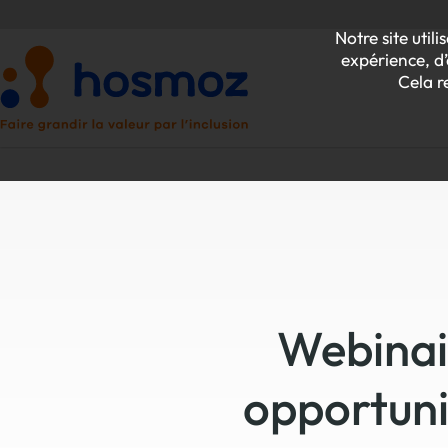
Notre site uti
expérience, d’
Cela r
P
Z
Webinair
opportuni