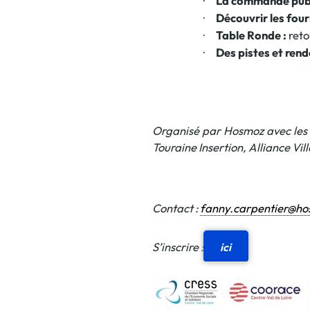
La commande publi
·
Découvrir les fou
·
Table Ronde :
reto
·
Des pistes et ren
·
Organisé par Hosmoz avec les r
Touraine Insertion, Alliance Vi
Contact :
fanny.carpentier@ho
S’inscrire :
ici