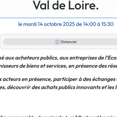
Val de Loire.
La promotion de vos engagements
Cultiver son réseau
Le Club Partenaires
le mardi 14 octobre 2025 de 14:00 à 15:30
Je communique
Distanciel
Votre visibilité on-line clé en mai
Vos kits de communication perso
é aux acheteurs publics, aux entreprises de l’Eco
Je vends
isseurs de biens et services, en présence des ré
Votre boîte à outils « accélérez v
s acteurs en présence, participer à des échanges 
J'améliore mes pratiques
es, découvrir des achats publics innovants et les l
Vos formations 100% opérationn
Votre centre de ressources et vo
Je restructure ou je développ
Votre accompagnement sur-mesu