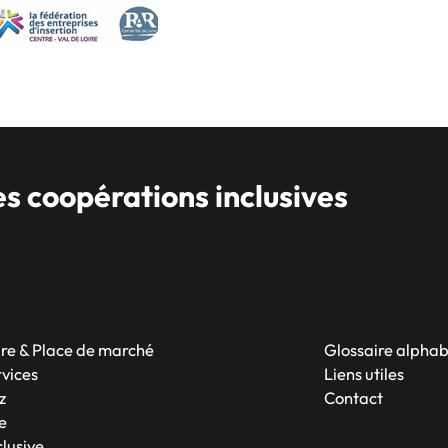
 coopérations inclusives
re & Place de marché
Glossaire alpha
rvices
Liens utiles
z
Contact
e
lusive