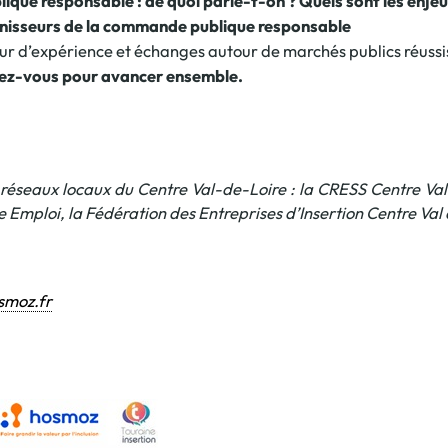
que responsable : de quoi parle-t-on ? Quels sont les enjeu
Offre spéciale Groupement
rnisseurs de la commande publique responsable
Vos services enrichis
ur d’expérience et échanges autour de marchés publics réussi
dez-vous pour avancer ensemble.
éseaux locaux du Centre Val-de-Loire : la CRESS Centre Val 
lle Emploi, la Fédération des Entreprises d’Insertion Centre Va
smoz.fr