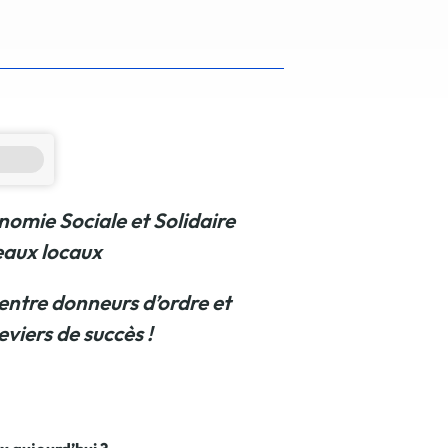
 en matière d'achats inclusifs
n
nnalisés
nomie Sociale et Solidaire
seaux locaux
otre croissance »
entre donneurs d’ordre et
eviers de succès !
elles, dédiées au développement commercial
s services de networking
e de nouvelles activités
re pour vos projets de développement