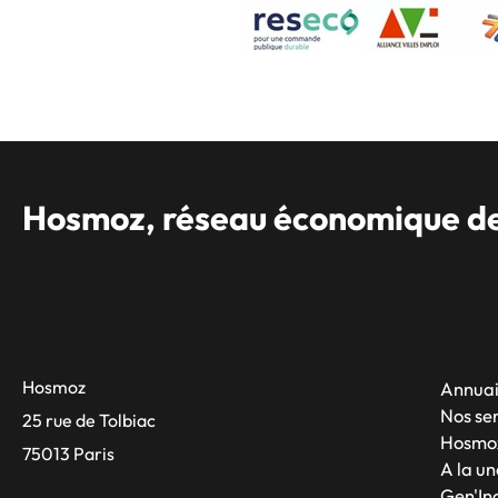
Hosmoz, réseau économique des
Hosmoz
Annuai
Nos se
25 rue de Tolbiac
Hosmo
75013 Paris
A la un
Gen'Inc