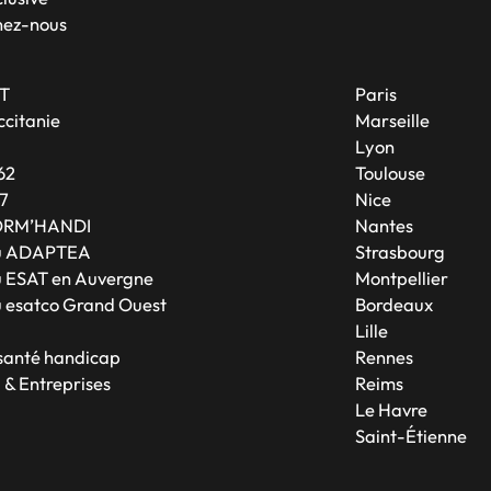
nez-nous
T
Paris
citanie
Marseille
A
Lyon
62
Toulouse
7
Nice
ORM’HANDI
Nantes
u ADAPTEA
Strasbourg
 ESAT en Auvergne
Montpellier
 esatco Grand Ouest
Bordeaux
Lille
 santé handicap
Rennes
 & Entreprises
Reims
Le Havre
Saint-Étienne