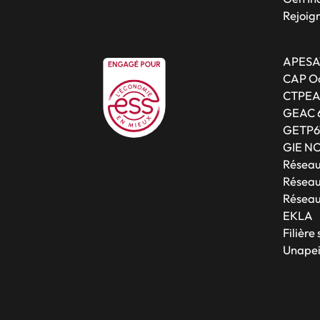
Rejoig
APESA
CAP Oc
CTPE
GEAC 
GETP6
GIE N
Résea
Réseau
Réseau
EKLA
Filière
Unapei