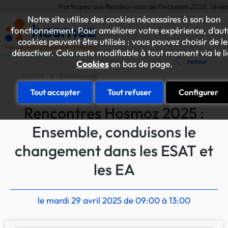
Participez aux Rendez-vous de l'Inclusion 2026, l'événeme
Notre site utilise des cookies nécessaires à son bon
fonctionnement. Pour améliorer votre expérience, d’aut
cookies peuvent être utilisés : vous pouvez choisir de le
désactiver. Cela reste modifiable à tout moment via le l
retour
Cookies
en bas de page.
Accueil
Événements
Tout accepter
Tout refuser
Configurer
Rencontres Hosmoz 2025 :
Ensemble, conduisons le
changement dans les ESAT et
les EA
le mardi 29 avril 2025 de 09:00 à 13:00