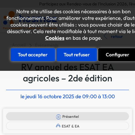
Participez aux Rendez-vous de l'Inclusion 2026, l'événe
Notre site utilise des cookies nécessaires à son bon
fonctionnement. Pour améliorer votre expérience, d’aut
cookies peuvent être utilisés : vous pouvez choisir de le
désactiver. Cela reste modifiable à tout moment via le l
retour
Cookies
en bas de page.
Accueil
Événements
Tout accepter
Tout refuser
Configurer
RV annuel des ESAT EA
agricoles – 2de édition
le jeudi 16 octobre 2025 de 09:00 à 13:00
Présentiel
ESAT & EA