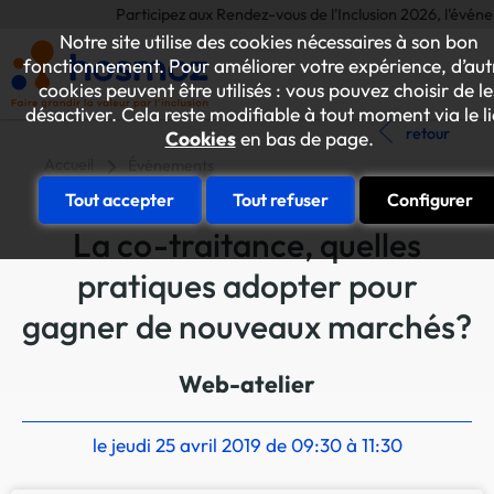
Participez aux Rendez-vous de l'Inclusion 2026, l'événement 
Notre site utilise des cookies nécessaires à son bon
fonctionnement. Pour améliorer votre expérience, d’aut
cookies peuvent être utilisés : vous pouvez choisir de le
désactiver. Cela reste modifiable à tout moment via le l
retour
Cookies
en bas de page.
Accueil
Événements
Tout accepter
Tout refuser
Configurer
La co-traitance, quelles
pratiques adopter pour
gagner de nouveaux marchés?
Web-atelier
le jeudi 25 avril 2019 de 09:30 à 11:30