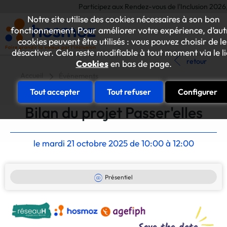
Participez aux Rendez-vous de l'Inclusion 2026, l
Notre site utilise des cookies nécessaires à son bon
fonctionnement. Pour améliorer votre expérience, d’aut
cookies peuvent être utilisés : vous pouvez choisir de le
désactiver. Cela reste modifiable à tout moment via le l
retour
Cookies
en bas de page.
Accueil
Événements
Tout accepter
Tout refuser
Configurer
Bilan du projet Passer'elles
le mardi 21 octobre 2025 de 10:00 à 12:00
Présentiel