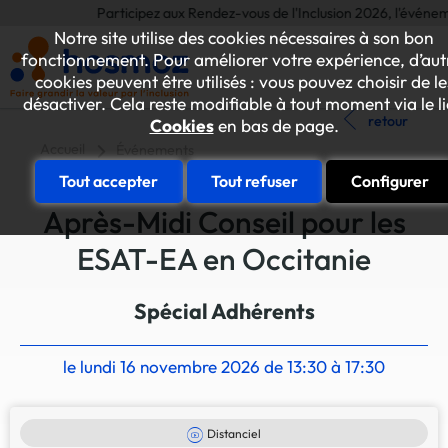
Participez aux Rendez-vous de l'Inclusion 2026, l'événement 
Notre site utilise des cookies nécessaires à son bon
fonctionnement. Pour améliorer votre expérience, d’aut
cookies peuvent être utilisés : vous pouvez choisir de le
désactiver. Cela reste modifiable à tout moment via le l
retour
Cookies
en bas de page.
Accueil
Événements
Tout accepter
Tout refuser
Configurer
Après-Midi Conseil pour les
ESAT-EA en Occitanie
Spécial Adhérents
le lundi 16 novembre 2026 de 13:30 à 17:30
Distanciel