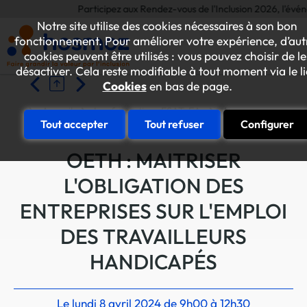
Participez aux Rendez-vous de l'Inclusion 2026, l'événemen
Notre site utilise des cookies nécessaires à son bon
fonctionnement. Pour améliorer votre expérience, d’aut
cookies peuvent être utilisés : vous pouvez choisir de le
désactiver. Cela reste modifiable à tout moment via le l
Cookies
en bas de page.
Accueil
Les formations ESAT-EA
Accompagner l'entr
Tout accepter
Tout refuser
Configurer
OETH : MAITRISER
L'OBLIGATION DES
ENTREPRISES SUR L'EMPLOI
DES TRAVAILLEURS
HANDICAPÉS
Le lundi 8 avril 2024 de 9h00 à 12h30