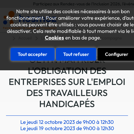
Participez aux Rendez-vous de l'Inclusion 2026, l'événemen
Notre site utilise des cookies nécessaires à son bon
fonctionnement. Pour améliorer votre expérience, d’aut
cookies peuvent être utilisés : vous pouvez choisir de le
désactiver. Cela reste modifiable à tout moment via le l
Cookies
en bas de page.
Accueil
Les formations ESAT-EA
Accompagner l'entr
Tout accepter
Tout refuser
Configurer
OETH : MAITRISER
L'OBLIGATION DES
ENTREPRISES SUR L'EMPLOI
DES TRAVAILLEURS
HANDICAPÉS
Le jeudi 12 octobre 2023 de 9h00 à 12h30
Le jeudi 19 octobre 2023 de 9h00 à 12h30